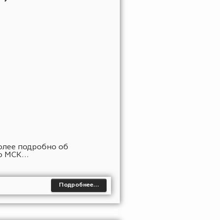
дут могущественные противники,
мирам! Более подробно об обновлении
Подробнее…
OMAGIC, EPICWORLD