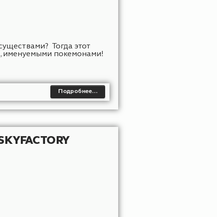
ительными существами? Тогда этот
зных существ, именуемыми покемонами!
Подробнее…
RPG И SKYFACTORY