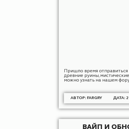
Пришло время вайпа и о
МСК....
АВТОР: HEN_KOK