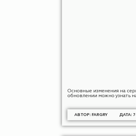
Пришло время отправи
древние руины, мисти
можно узнать на нашем
АВТОР: FARGRY
Д
ВАЙП И 